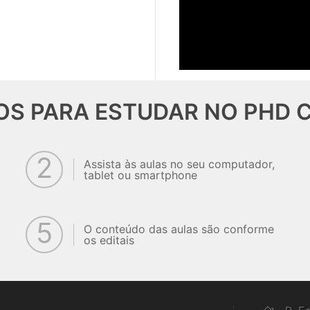
OS PARA ESTUDAR NO PHD 
2
Assista às aulas no seu computador,
tablet ou smartphone
5
O conteúdo das aulas são conforme
os editais