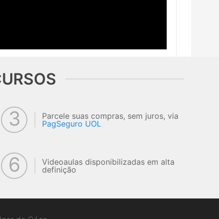
CURSOS
3
Parcele suas compras, sem juros, via
PagSeguro UOL
6
Videoaulas disponibilizadas em alta
definição